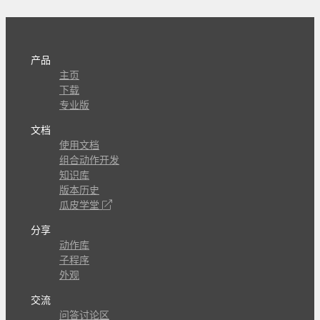
产品
主页
下载
专业版
文档
使用文档
组合动作开发
知识库
版本历史
瓜皮学堂
分享
动作库
子程序
外观
交流
问答讨论区