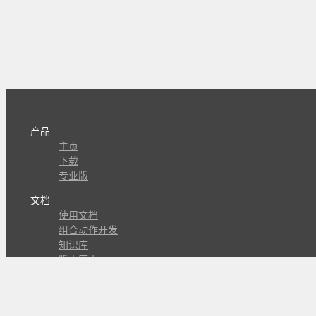
产品
主页
下载
专业版
文档
使用文档
组合动作开发
知识库
版本历史
瓜皮学堂
分享
动作库