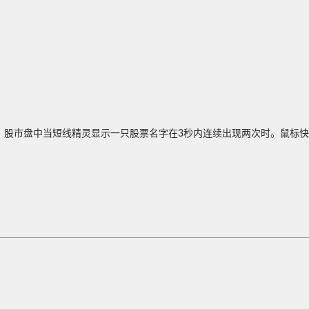
，股市盘中当短线精灵显示一只股票名字在3秒内连续出现两次时。鼠标快速