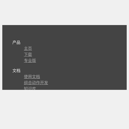
产品
主页
下载
专业版
文档
使用文档
组合动作开发
知识库
版本历史
瓜皮学堂
分享
动作库
子程序