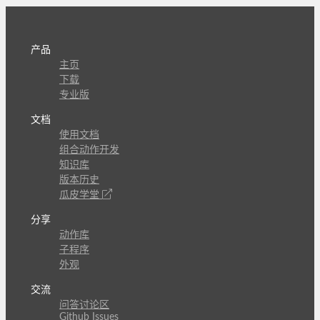
产品
主页
下载
专业版
文档
使用文档
组合动作开发
知识库
版本历史
瓜皮学堂
分享
动作库
子程序
外观
交流
问答讨论区
Github Issues