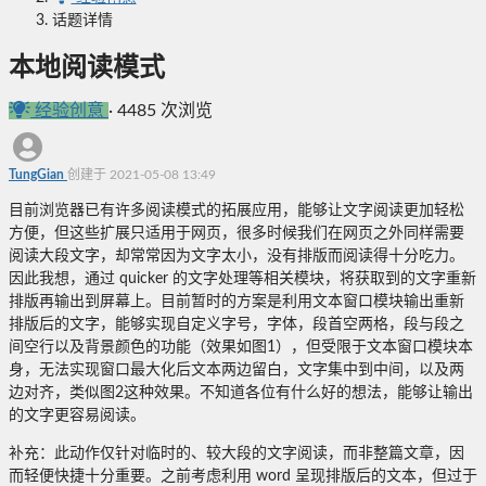
话题详情
本地阅读模式
经验创意
·
4485 次浏览
TungGian
创建于 2021-05-08 13:49
目前浏览器已有许多阅读模式的拓展应用，能够让文字阅读更加轻松
方便，但这些扩展只适用于网页，很多时候我们在网页之外同样需要
阅读大段文字，却常常因为文字太小，没有排版而阅读得十分吃力。
因此我想，通过 quicker 的文字处理等相关模块，将获取到的文字重新
排版再输出到屏幕上。目前暂时的方案是利用文本窗口模块输出重新
排版后的文字，能够实现自定义字号，字体，段首空两格，段与段之
间空行以及背景颜色的功能（效果如图1），但受限于文本窗口模块本
身，无法实现窗口最大化后文本两边留白，文字集中到中间，以及两
边对齐，类似图2这种效果。不知道各位有什么好的想法，能够让输出
的文字更容易阅读。
补充：此动作仅针对临时的、较大段的文字阅读，而非整篇文章，因
而轻便快捷十分重要。之前考虑利用 word 呈现排版后的文本，但过于