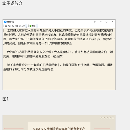
笨重遂放弃
图1