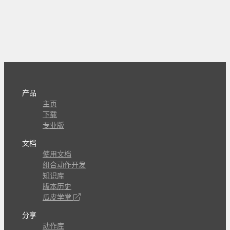
产品
主页
下载
专业版
文档
使用文档
组合动作开发
知识库
版本历史
瓜皮学堂
分享
动作库