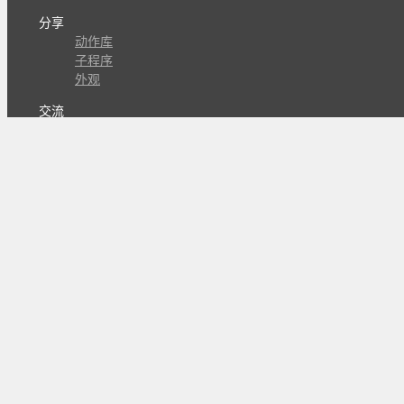
分享
动作库
子程序
外观
交流
问答讨论区
Github Issues
QQ群
关注
CL的微博
微信订阅号
条款
隐私政策
报告不良信息