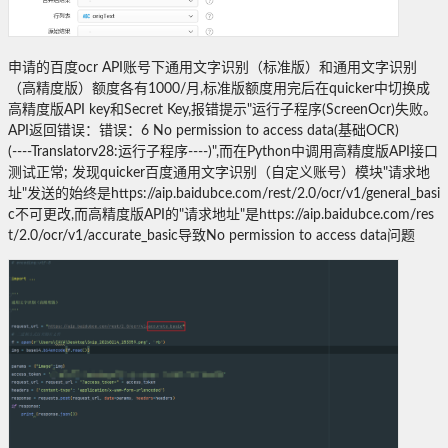
申请的百度ocr API账号下通用文字识别（标准版）和通用文字识别
（高精度版）额度各有1000/月,标准版额度用完后在quicker中切换成
高精度版API key和Secret Key,报错提示"运行子程序(ScreenOcr)失败。
API返回错误：错误：6 No permission to access data(基础OCR)
(----Translatorv28:运行子程序----)",而在Python中调用高精度版API接口
测试正常; 发现quicker百度通用文字识别（自定义账号）模块"请求地
址"发送的始终是https://aip.baidubce.com/rest/2.0/ocr/v1/general_basi
c不可更改,而高精度版API的"请求地址"是https://aip.baidubce.com/res
t/2.0/ocr/v1/accurate_basic导致No permission to access data问题