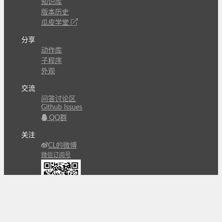
知识库
版本历史
瓜皮学堂
分享
动作库
子程序
外观
交流
问答讨论区
Github Issues
QQ群
关注
CL的微博
微信订阅号
条款