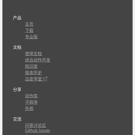
产品
主页
下载
专业版
文档
使用文档
组合动作开发
知识库
版本历史
瓜皮学堂
分享
动作库
子程序
外观
交流
问答讨论区
Github Issues