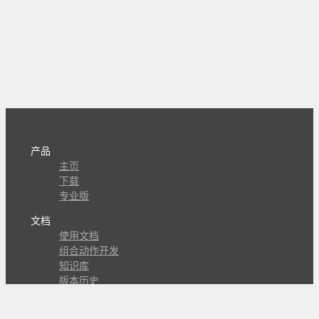
产品
主页
下载
专业版
文档
使用文档
组合动作开发
知识库
版本历史
瓜皮学堂