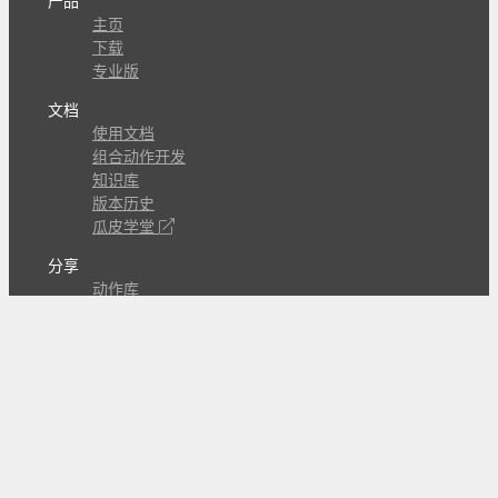
产品
主页
下载
专业版
文档
使用文档
组合动作开发
知识库
版本历史
瓜皮学堂
分享
动作库
子程序
外观
交流
问答讨论区
Github Issues
QQ群
关注