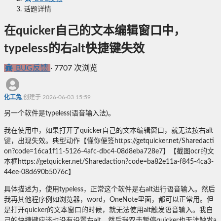
话题详情
在quicker自己的文本编辑窗口中，
typeless的右alt快捷键失效
BUG反馈
·
7707 次浏览
化工兔
创建于 2026-06-03 15:59
另一个软件是typeless(语音输入法)。
我在使用中，如果打开了quicker自己的文本编辑窗口，就无法按右alt
键，出现失效。典型动作【懂你便签https://getquicker.net/Sharedacti
on?code=16ca1f11-5126-4afc-dbc4-08d8eba728e7】【截图ocr的文
本框https://getquicker.net/Sharedaction?code=ba82e11a-f845-4ca3-
44ee-08d690b5076c】
具体描述为，使用typeless，正常这个软件是右alt进行语音输入。然后
我再其他程序例如浏览器，word，OneNote里面，都可以正常用。但
是打开quicker的文本窗口的时候，就无法使用alt触发语音输入。我自
己的快捷键应该也没有设置右alt。然后我双击暂停quicker也无法触发a