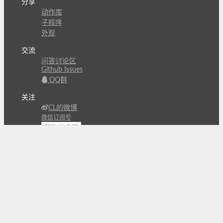
分享
动作库
子程序
外观
交流
问答讨论区
Github Issues
QQ群
关注
CL的微博
微信订阅号
条款
隐私政策
报告不良信息
Copyright © 北京立迩合讯科技有限公司
•
京ICP备