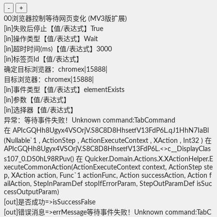
-
+
0
0
浏览器控制
等待网页变化 (MV3版扩展)
[in]
失败后停止
【值/表达式】
True
[in]
操作类型
【值/表达式】
Wait
[in]
超时时间(ms)
【值/表达式】
3000
[in]
标签页Id
【值/表达式】
确定目标浏览器：chromex|15888|
目标浏览器：chromex|15888|
[in]
事件类型
【值/表达式】
elementExists
[in]
参数
【值/表达式】
[in]
选择器
【值/表达式】
异常：等待事件失败！Unknown command:TabCommand
在 APIcGQHh8Ugyx4VSOrjV.S8C8D8HhsetfV13FdP6L.qJ1HhN7IaBl
(Nullable`1 , ActionStep , ActionExecuteContext , XAction , Int32 ) 在
APIcGQHh8Ugyx4VSOrjV.S8C8D8HhsetfV13FdP6L.<>c__DisplayClas
s107_0.DS0hL98RPuv() 在 Quicker.Domain.Actions.X.XActionHelper.E
xecuteCommonAction(ActionExecuteContext context, ActionStep ste
p, XAction action, Func`1 actionFunc, Action successAction, Action f
ailAction, StepInParamDef stopIfErrorParam, StepOutParamDef isSuc
cessOutputParam)
[out]
是否成功=>isSuccess
False
[out]
错误消息=>errMessage
等待事件失败！Unknown command:TabC