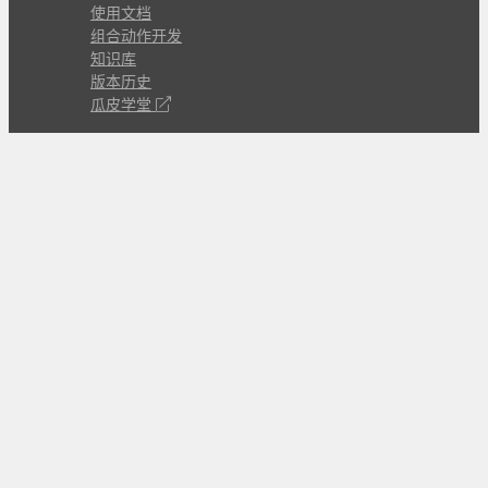
使用文档
组合动作开发
知识库
版本历史
瓜皮学堂
分享
动作库
子程序
外观
交流
问答讨论区
Github Issues
QQ群
关注
CL的微博
微信订阅号