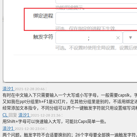
清汐1
:
2021-12-28 20:46
有时在中文输入下只需要输入一个大写或小写字母，一般需要capslk，字
又如我在ppt分组里h+F1是幻灯片，在其他分组里是别的，不适用绑定
经常添加文本指令，不同分组可以弄个一键触发字符就只用设置缩写词
CL
回复
清汐1
:
2021-12-28 21:36
用Shift+字母可以快速输入大写，可能比Caps简单一些。
清汐1
:
2021-12-30 23:04
两个问题，触发字符不合适要换别的；26个字母要全部换一遍触发字