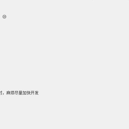
😒
。
时，麻烦尽量加快开发