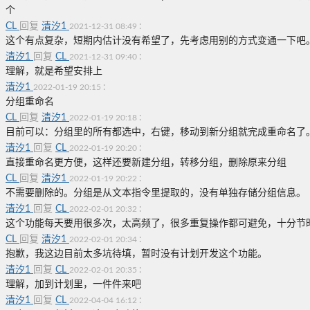
个
CL
回复
清汐1
:
2021-12-31 08:49
这个有点复杂，短期内估计没有希望了，先考虑用别的方式变通一下吧。
清汐1
回复
CL
:
2021-12-31 09:40
理解，就是希望安排上
清汐1
:
2022-01-19 20:15
分组重命名
CL
回复
清汐1
:
2022-01-19 20:18
目前可以：分组里的所有都选中，右键，移动到新分组就完成重命名了
清汐1
回复
CL
:
2022-01-19 20:20
直接重命名更方便，这样还要新建分组，转移分组，删除原来分组
CL
回复
清汐1
:
2022-01-19 20:22
不需要删除的。分组是从文本指令里提取的，没有单独存储分组信息。
清汐1
回复
CL
:
2022-02-01 20:32
这个功能每天要用很多次，太高频了，很多重复操作都可避免，十分节
CL
回复
清汐1
:
2022-02-01 20:34
抱歉，我这边目前太多坑待填，暂时没有计划开发这个功能。
清汐1
回复
CL
:
2022-02-01 20:35
理解，加到计划里，一件件来吧
清汐1
回复
CL
:
2022-04-04 16:12