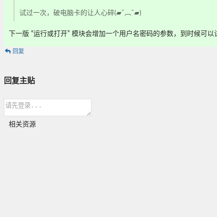
试过一次，破电脑卡的让人心碎(▰˘︹˘▰)
下一版 “运行或打开” 模块会增加一个用户名密码的参数，到时候可
回复
回复主贴
相关资源