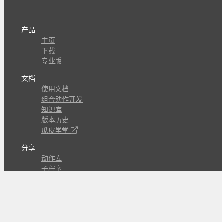
产品
主页
下载
专业版
文档
使用文档
组合动作开发
知识库
版本历史
瓜皮学堂
分享
动作库
子程序
外观
交流
问答讨论区
Github Issues