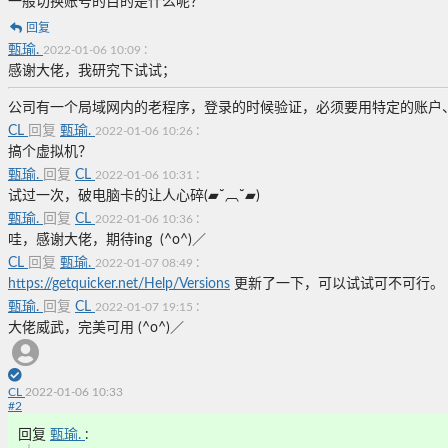
一般切换账号的目的是什么呢？
回复
甄瑜.
:
2022-01-06 10:09
感谢大佬，我研究下试试；
公司有一个局域网内的老程序，登录的时候验证，必须要用特定的账户
CL
回复
甄瑜.
:
2022-01-06 10:26
搞个虚拟机？
甄瑜.
回复
CL
:
2022-01-06 10:31
试过一次，破电脑卡的让人心碎(▰˘︹˘▰)
甄瑜.
回复
CL
:
2022-01-06 10:36
哇，感谢大佬，期待ing (^o^)／
CL
回复
甄瑜.
:
2022-01-07 08:49
https://getquicker.net/Help/Versions
更新了一下，可以试试可不可行。
甄瑜.
回复
CL
:
2022-01-07 19:15
大佬威武，完美可用
(^o^)／
CL
2022-01-06 10:33
#
2
回复
甄瑜.
: