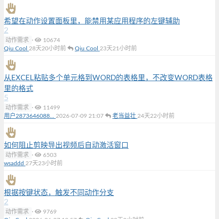
希望在动作设置面板里，能禁用某应用程序的左键辅助
2
动作需求
·
10674
Qiu Cool
28天20小时前
Qiu Cool
23天21小时前
从EXCEL粘贴多个单元格到WORD的表格里，不改变WORD表格
里的格式
5
动作需求
·
11499
用户2873646088...
2026-07-09 21:07
老当益壮
24天22小时前
如何阻止剪映导出视频后自动激活窗口
动作需求
·
6503
wsaddd
27天23小时前
根据按键状态，触发不同动作分支
2
动作需求
·
9769