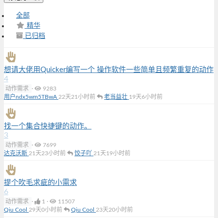
全部
精华
已归档
想请大佬用Quicker编写一个 操作软件一些简单且频繁重复的动作
4
动作需求
·
9283
用户ndx5wm5TBwA
22天21小时前
老当益壮
19天6小时前
找一个集合快捷键的动作。
3
动作需求
·
7699
达克沃斯
21天23小时前
饺子吖
21天19小时前
提个吹毛求疵的小需求
6
动作需求
·
1
·
11507
Qiu Cool
29天0小时前
Qiu Cool
23天20小时前