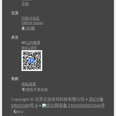
外观
交流
问答讨论区
Github Issues
QQ群
关注
CL的微博
微信订阅号
条款
隐私政策
报告不良信息
Copyright © 北京立迩合讯科技有限公司
•
京ICP备
09022189号-8
•
京公网安备 11010502053266号
自动