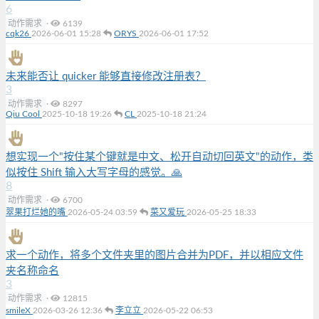
6
动作需求
·
6139
cqk26
2026-06-01 15:28
ORYS
2026-06-01 17:52
未来能否让 quicker 能够直接修改注册表？
3
动作需求
·
8297
Qiu Cool
2025-10-18 19:26
CL
2025-10-18 21:24
想实现一个"按住某个键就是中文、松开自动切回英文"的动作，类
似按住 Shift 输入大写字母的感觉。🙏
8
动作需求
·
6700
翠果打烂她的嘴
2026-05-24 03:59
菜又爱玩
2026-05-25 18:33
求一个动作，将多个文件夹里的图片合并为PDF，并以相应文件
夹名称命名
3
动作需求
·
12815
smileX
2026-03-26 12:36
李立立
2026-05-22 06:53