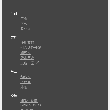
产品
主页
下载
专业版
文档
使用文档
组合动作开发
知识库
版本历史
瓜皮学堂
分享
动作库
子程序
外观
交流
问答讨论区
Github Issues