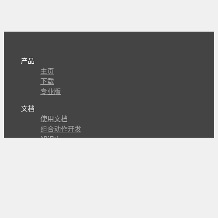
产品
主页
下载
专业版
文档
使用文档
组合动作开发
知识库
版本历史
瓜皮学堂
分享
动作库
子程序
外观