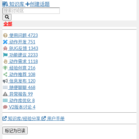
知识库
创建话题
全部
使用问题
4723
动作开发
751
BUG反馈
1343
功能建议
2233
动作需求
1118
经验创意
216
动作推荐
108
信息发布
120
随便聊聊
468
异常报告
99
动作库优化
8
V2版本讨论
4
知识库/经验分享
用户手册
标记为已读