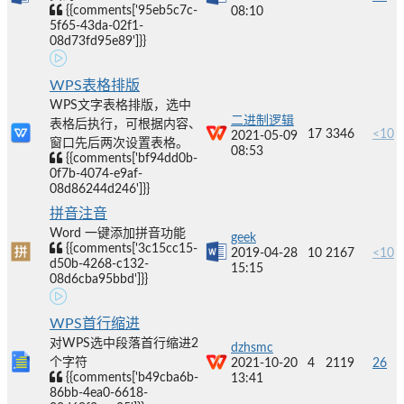
{{comments['95eb5c7c-
08:10
5f65-43da-02f1-
08d73fd95e89']}}
WPS表格排版
WPS文字表格排版，选中
二进制逻辑
表格后执行，可根据内容、
17
3346
<10
2021-05-09
窗口先后两次设置表格。
08:53
{{comments['bf94dd0b-
0f7b-4074-e9af-
08d86244d246']}}
拼音注音
Word 一键添加拼音功能
geek
{{comments['3c15cc15-
2019-04-28
10
2167
<10
d50b-4268-c132-
15:15
08d6cba95bbd']}}
WPS首行缩进
对WPS选中段落首行缩进2
dzhsmc
个字符
2021-10-20
4
2119
26
{{comments['b49cba6b-
13:41
86bb-4ea0-6618-