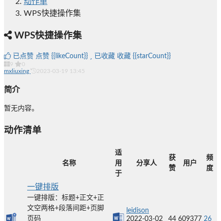
动作单
WPS快捷操作集
WPS快捷操作集
已点赞
点赞
{{likeCount}}
已收藏
收藏
{{starCount}}
9
0
mxliuxing
2023-03-19 13:45
简介
暂无内容。
动作清单
适
获
频
名称
用
分享人
用户
赞
度
于
一键排版
一键排版：标题+正文+正
文空两格+段落间距+页脚
leidison
页码
2022-03-02
44
609377
26