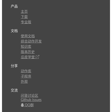
产品
主页
下载
专业版
文档
使用文档
组合动作开发
知识库
版本历史
瓜皮学堂
分享
动作库
子程序
外观
交流
问答讨论区
Github Issues
QQ群