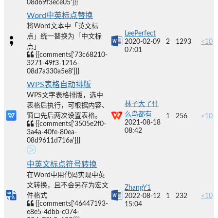
08d69f3ece05']}}
Word中英标点替换
将Word文本中「英文标
LeePerfect
点」统一替换为「中文标
2020-02-09
2
1293
<10
点」
07:01
{{comments['73c68210-
3271-49f3-1216-
08d7a330a5e8']}}
WPS表格自动排版
WPS文字表格排版，选中
林子大了什
表格后执行，可根据内容、
么鸟都有
窗口先后两次设置表格。
1
256
<10
2021-08-18
{{comments['3505e2f0-
08:42
3a4a-40fe-80ea-
08d9611d716a']}}
中英文标点符号转换
在Word中用代码实现中英
文转换，且不会另存为宏文
ZhangY1
件格式
2022-08-12
1
232
<10
{{comments['46447193-
15:04
e8e5-4dbb-c074-