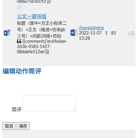
08da75b5e192']}}
公文一键排版
标题（居中+方正小标宋二
zhangdaheng
号）+正文（缩进+仿宋gb
2022-11-07
1
85
<10
三号）+间距28磅+页码
13:28
{{comments['ec69a6ee-
263b-4585-1427-
08dabfe512ee']}}
编辑动作简评
简评
取消
保存