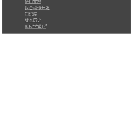
使用文档
组合动作开发
知识库
版本历史
瓜皮学堂
分享
动作库
子程序
外观
交流
问答讨论区
Github Issues
QQ群
关注
CL的微博
微信订阅号