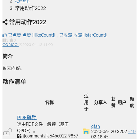
动作单
常用动作2022
常用动作2022
已点赞
点赞
{{likeCount}}
已收藏
收藏
{{starCount}}
3
0
GORIGO
2023-04-12 11:00
简介
暂无内容。
动作清单
适
获
频
名称
用
分享人
用户
赞
度
于
PDF解锁
选中PDF文件，解锁（基于
qfan
QPDF）。
2020-06-
20
3202
<10
{{comments['a64be012-9857-
02 18:45