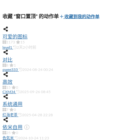
收藏 “窗口置顶” 的动作单
收藏到我的动作单
可爱的图标
1173
15
level1
2天2小时前
对比
8
1
qwee333
2024-08-24 00:24
高效
15
0
CXM34
2025-09-26 08:45
系统通用
7
0
红海老茶
2025-04-28 22:28
依米自用
25
0
色気米
2024-10-24 11:23