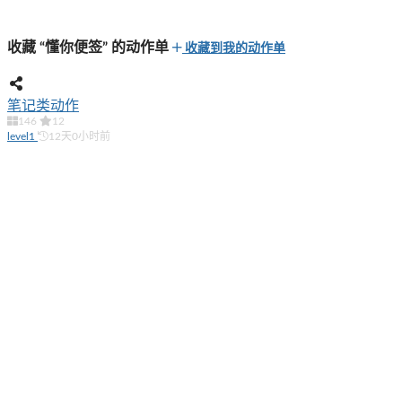
收藏 “懂你便签” 的动作单
收藏到我的动作单
笔记类动作
146
12
level1
12天0小时前