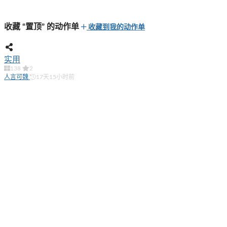
收藏 “置顶” 的动作单
收藏到我的动作单
实用
138
2
人言可魏
17天15小时前