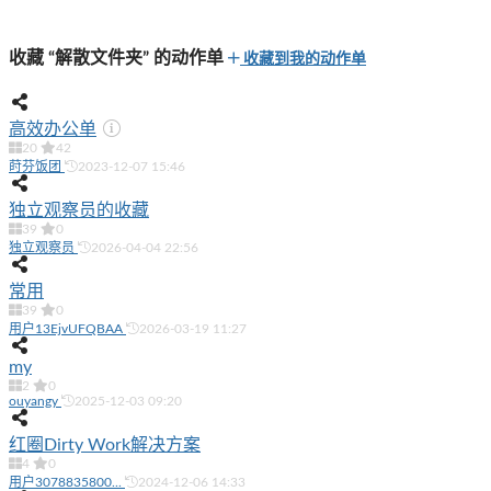
收藏 “解散文件夹” 的动作单
收藏到我的动作单
高效办公单
20
42
莳芬饭团
2023-12-07 15:46
独立观察员的收藏
39
0
独立观察员
2026-04-04 22:56
常用
39
0
用户13EjvUFQBAA
2026-03-19 11:27
my
2
0
ouyangy
2025-12-03 09:20
红圈Dirty Work解决方案
4
0
用户3078835800...
2024-12-06 14:33