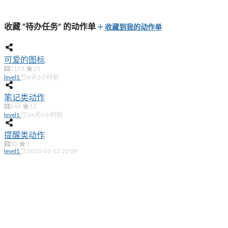
收藏 “待办任务” 的动作单
收藏到我的动作单
可爱的图标
1173
15
level1
4天3小时前
笔记类动作
146
12
level1
14天0小时前
提醒类动作
50
3
level1
2025-03-13 22:09