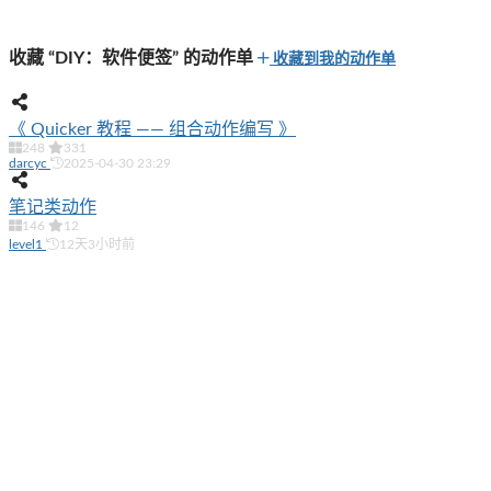
收藏 “DIY：软件便签” 的动作单
收藏到我的动作单
《 Quicker 教程 —— 组合动作编写 》
248
331
darcyc
2025-04-30 23:29
笔记类动作
146
12
level1
12天3小时前