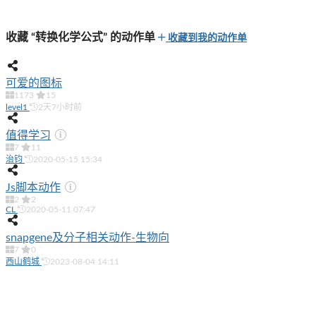
收藏 “转换化学公式” 的动作单
收藏到我的动作单
可爱的图标
1173
15
level1
2天7小时前
值得学习
7
11
治钧
2020-05-15 15:34
Js脚本动作
2
2
CL
2020-05-11 07:47
snapgene及分子相关动作-生物向
7
0
西山鹤城
2023-08-04 14:11