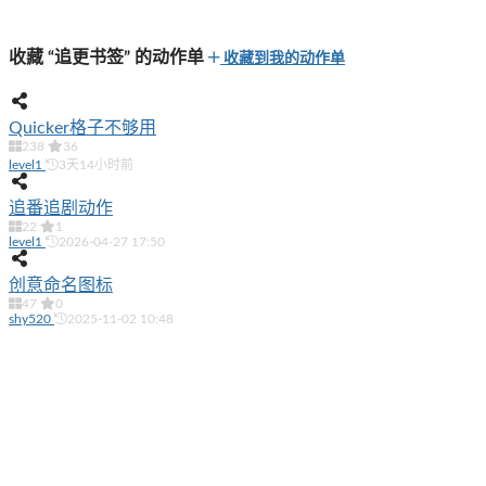
收藏 “追更书签” 的动作单
收藏到我的动作单
Quicker格子不够用
238
36
level1
3天14小时前
追番追剧动作
22
1
level1
2026-04-27 17:50
创意命名图标
47
0
shy520
2025-11-02 10:48