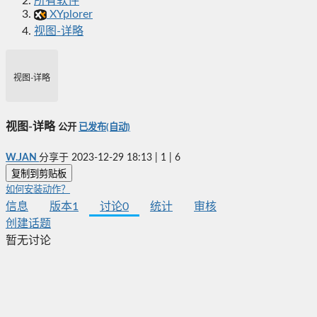
所有软件
XYplorer
视图-详略
视图-详略
视图-详略
公开
已发布(自动)
W.JAN
分享于
2023-12-29 18:13
|
1
|
6
复制到剪贴板
如何安装动作？
信息
版本
1
讨论
0
统计
审核
创建话题
暂无讨论