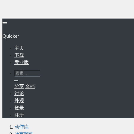
Quicker
主页
下载
专业版
分享
文档
讨论
外观
登录
注册
动作库