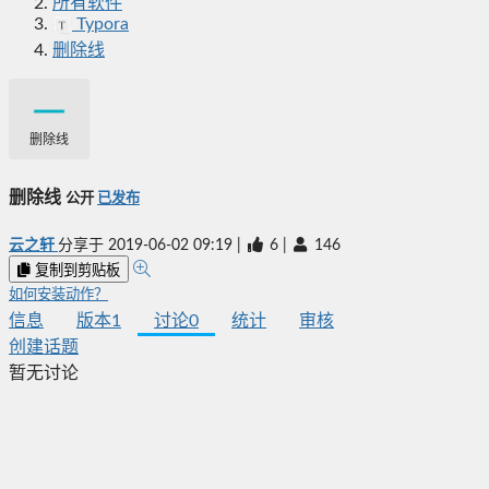
所有软件
Typora
删除线
删除线
删除线
公开
已发布
云之轩
分享于
2019-06-02 09:19
|
6
|
146
复制到剪贴板
如何安装动作？
信息
版本
1
讨论
0
统计
审核
创建话题
暂无讨论