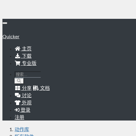
Quicker
主页
下载
专业版
分享
文档
讨论
外观
登录
注册
动作库