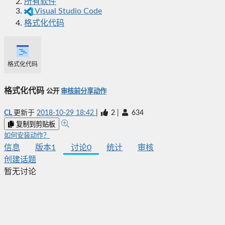
所有软件
Visual Studio Code
格式化代码
格式化代码
格式化代码
公开
审核前分享动作
CL
更新于
2018-10-29 18:42
|
2
|
634
复制到剪贴板
如何安装动作？
信息
版本
1
讨论
0
统计
审核
创建话题
暂无讨论