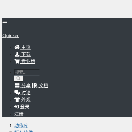
Quicker
主页
下载
专业版
分享
文档
讨论
外观
登录
注册
动作库