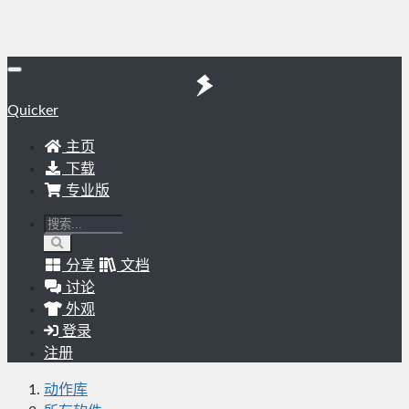
Quicker
主页
下载
专业版
分享
文档
讨论
外观
登录
注册
动作库