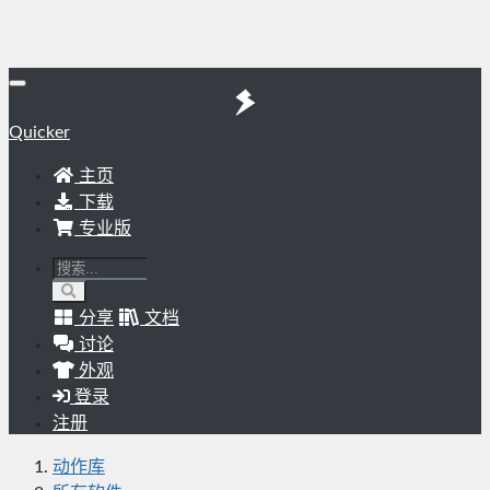
Quicker
主页
下载
专业版
分享
文档
讨论
外观
登录
注册
动作库