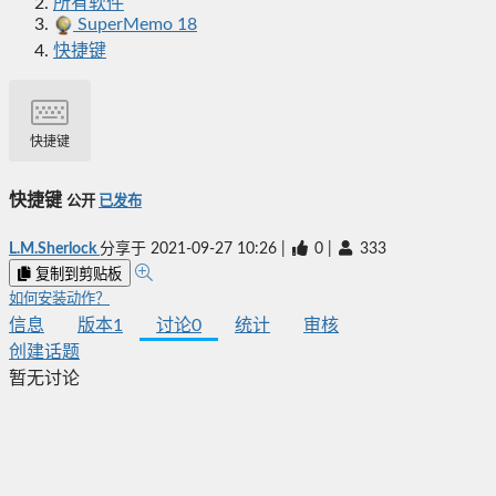
所有软件
SuperMemo 18
快捷键
快捷键
快捷键
公开
已发布
L.M.Sherlock
分享于
2021-09-27 10:26
|
0
|
333
复制到剪贴板
如何安装动作？
信息
版本
1
讨论
0
统计
审核
创建话题
暂无讨论