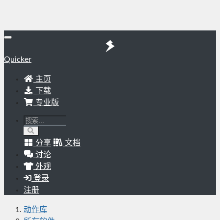
Quicker
主页
下载
专业版
分享
文档
讨论
外观
登录
注册
动作库