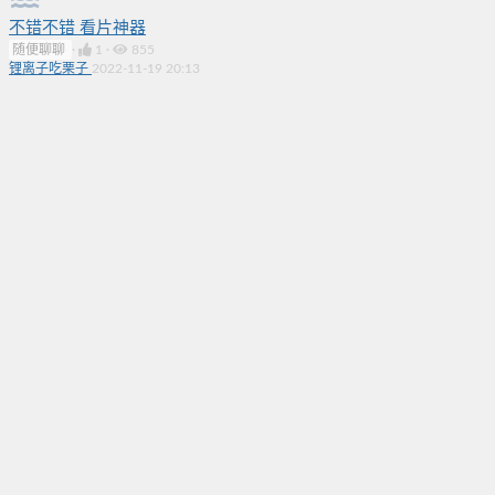
不错不错 看片神器
随便聊聊
·
1
·
855
锂离子吃栗子
2022-11-19 20:13