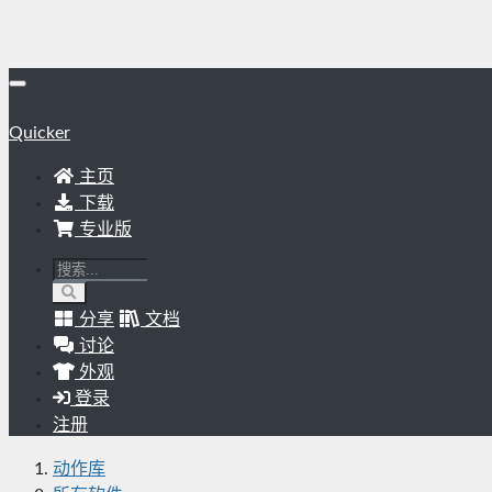
Quicker
主页
下载
专业版
分享
文档
讨论
外观
登录
注册
动作库