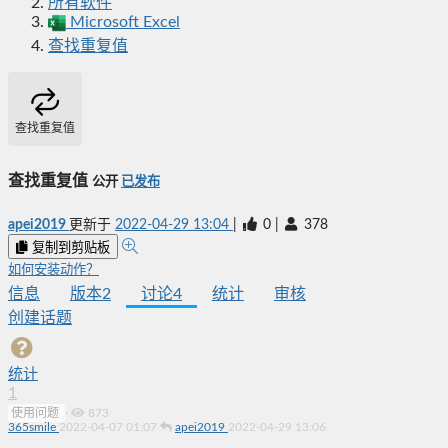
所有软件
Microsoft Excel
查找重复值
查找重复值
查找重复值
公开
已发布
apei2019
更新于
2022-04-29 13:04
|
0
|
378
复制到剪贴板
如何安装动作？
信息
版本
2
讨论
4
统计
审核
创建话题
统计
1
使用问题
·
873
365smile
2022-04-07 01:07
apei2019
2022-04-29 13:06