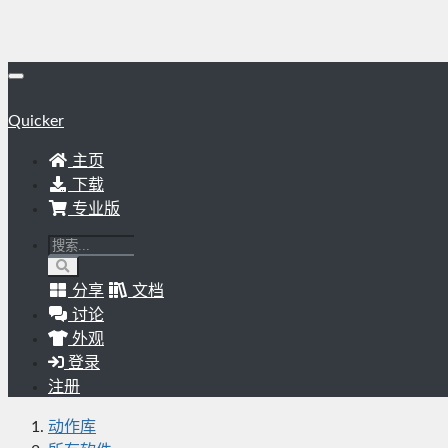
Quicker
主页
下载
专业版
分享
文档
讨论
外观
登录
注册
动作库