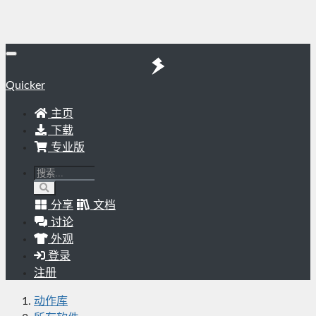
Quicker
主页
下载
专业版
分享
文档
讨论
外观
登录
注册
动作库