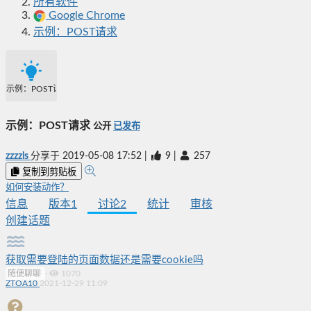
所有软件
Google Chrome
示例：POST请求
示例：POST请求
示例：POST请求
公开
已发布
zzzzls
分享于
2019-05-08 17:52
|
9
|
257
复制到剪贴板
如何安装动作？
信息
版本
1
讨论
2
统计
审核
创建话题
获取需要登陆的页面数据还是需要cookie吗
随便聊聊
·
1070
ZTOA10
2021-12-29 11:09