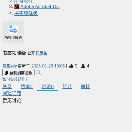
所有软件
Adobe Acrobat DC
书签项降级
书签项降级
书签项降级
公开
已发布
风影zdy
更新于
2026-01-28 13:05
|
0
|
4
复制到剪贴板
如何安装动作？
信息
版本
2
讨论
0
统计
审核
创建话题
暂无讨论