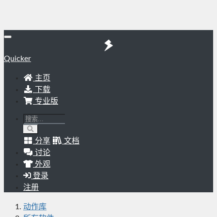
Quicker
主页
下载
专业版
分享
文档
讨论
外观
登录
注册
动作库