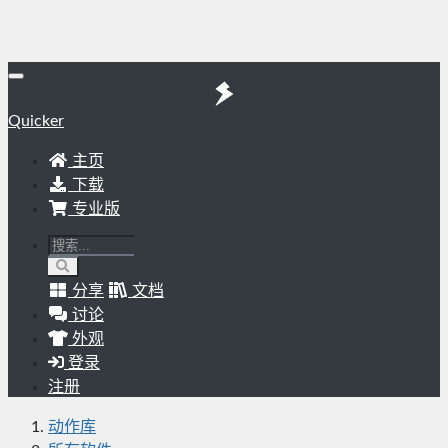
Quicker
主页
下载
专业版
分享
文档
讨论
外观
登录
注册
动作库