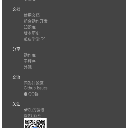
文档
使用文档
组合动作开发
知识库
版本历史
瓜皮学堂
分享
动作库
子程序
外观
交流
问答讨论区
Github Issues
QQ群
关注
CL的微博
微信订阅号