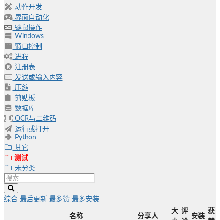
动作开发
界面自动化
键鼠操作
Windows
窗口控制
进程
注册表
发送或输入内容
压缩
剪贴板
数据库
OCR与二维码
运行或打开
Python
其它
测试
未分类
综合
最后更新
最多赞
最多安装
大
评
获
名称
分享人
安装