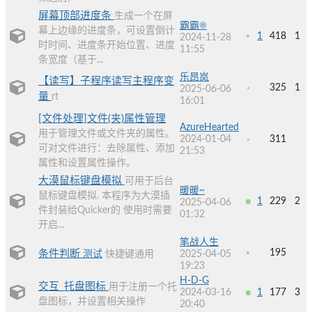
屏幕顶部进度条
生成一个在屏
霸霸☀
幕上边缘的进度条，可设置倒计
1
418
1
2024-11-28
时时间、进度条开始位置、进度
11:55
条宽度（基于...
乐昂岚
【读写】子程序读写主程序变
325
1
2025-06-06
量
rt
16:01
[文件处理]文件(夹)属性管理
AzureHearted
用于管理文件或文件夹的属性。
2024-01-04
311
可对文件进行：去除属性、添加
21:53
属性和设置属性操作。
大漠鼠标键盘模拟
可用于后台
暖暖~
鼠标键盘模拟. 本程序为大漠插
1
229
2
2025-04-06
件封装给Quicker的 使用时需要
01:32
开启...
笔战人生
195
条件判断
测试
快捷键通用
2025-04-05
19:23
H-D-G
交互_托盘图标
用于注册一个托
2024-03-16
1
177
3
盘图标，并设置相关操作
20:40