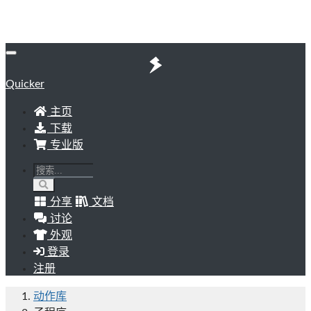
Quicker
主页
下载
专业版
分享
文档
讨论
外观
登录
注册
动作库