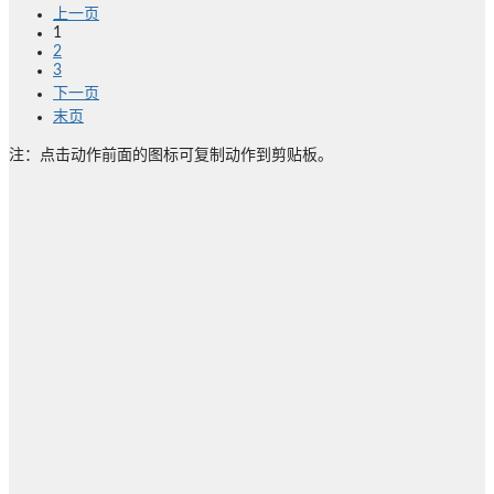
上一页
1
2
3
下一页
末页
注：点击动作前面的图标可复制动作到剪贴板。