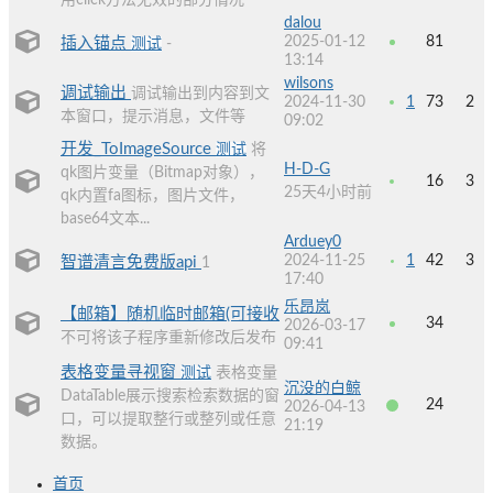
用click方法无效的部分情况
dalou
2025-01-12
81
插入锚点
测试
-
13:14
wilsons
调试输出
调试输出到内容到文
2024-11-30
1
73
2
本窗口，提示消息，文件等
09:02
开发_ToImageSource
测试
将
H-D-G
qk图片变量（Bitmap对象），
16
3
25天4小时前
qk内置fa图标，图片文件，
base64文本...
Arduey0
2024-11-25
1
42
3
智谱清言免费版api
1
17:40
乐昂岚
【邮箱】随机临时邮箱(可接收
34
2026-03-17
不可将该子程序重新修改后发布
09:41
表格变量寻视窗
测试
表格变量
沉没的白鲸
DataTable展示搜索检索数据的窗
24
2026-04-13
口，可以提取整行或整列或任意
21:19
数据。
首页