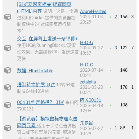
[浏览器网页相关]提取网页
(HTML)内容
说明：这是一个通
AzureHearted
2024-01-04
2
156
3
过利用Quicker提供的浏览器控
20:29
制模块中的“对标签页运行脚
本”...
交互_在屏幕上发送一条弹幕+
H-D-G
使用HC的RunningBlock实现滚
2024-09-22
3
122
7
动效果，无需编译C#，发送速度
18:57
更快
H-D-G
2023-07-14
148
数据_HtmlToTable
00:41
zetalpha
进制转换扩展
测试
10转64进
2021-03-20
178
1
制或64转10进制
00:21
阿苏00131
00131约定路径？
测试
来自阿
106
2025-04-18
苏00131
12:06
【浏览器】模拟鼠标物理点击
乐昂岚
网页元素
适用于手动点击弹出
1
89
1
2025-07-27
窗口或下拉菜单的元素, 解决使
10:29