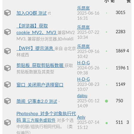
小
论
赞
乐昂岚
3015
加入QQ群
测试
rt
2025-06-16
16:31
【浏览器】获取
乐昂岚
2283
cookie_MV2、MV3
2025-07-22
兼容MV2
10:34
MV3, 兼容部分浏览器,如vivaldi
乐昂岚
【WPF】提示消息
来自 @北京
1869
4
2025-09-16
林或西
10:42
H-D-G
剪贴板_获取剪贴板数据
获取
2024-05-26
1596
1
剪贴板数据及其类型
09:38
H-D-G
2023-08-23
1149
窗口_关闭用户选择窗口
10:07
dalou
2025-01-12
750
简阅_记事本2.0
测试
-
14:09
Photoshop_对多个对象执行代
Anlv
码
第三方服务或软件
对多个选
2025-07-14
511
3
中的层/组执行相同代码。（类
15:12
似遍历）