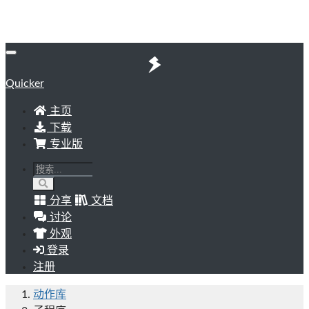
Quicker
主页
下载
专业版
分享
文档
讨论
外观
登录
注册
动作库