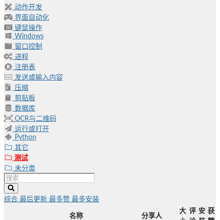
动作开发
界面自动化
键鼠操作
Windows
窗口控制
进程
注册表
发送或输入内容
压缩
剪贴板
数据库
OCR与二维码
运行或打开
Python
其它
测试
未分类
综合
最后更新
最多赞
最多安装
大
评
安
获
名称
分享人