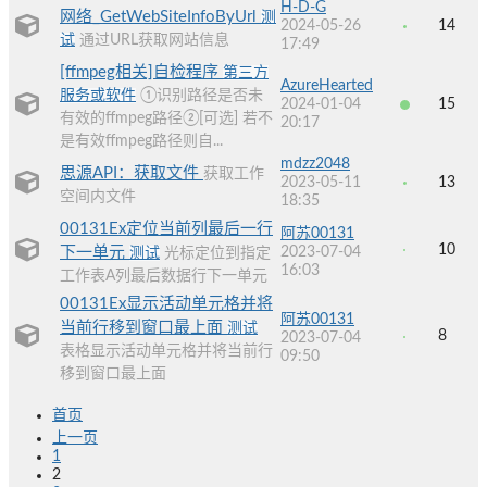
H-D-G
网络_GetWebSiteInfoByUrl
测
2024-05-26
14
试
通过URL获取网站信息
17:49
[ffmpeg相关]自检程序
第三方
AzureHearted
服务或软件
①识别路径是否未
2024-01-04
15
有效的ffmpeg路径②[可选] 若不
20:17
是有效ffmpeg路径则自...
mdzz2048
思源API：获取文件
获取工作
2023-05-11
13
空间内文件
18:35
00131Ex定位当前列最后一行
阿苏00131
10
下一单元
2023-07-04
测试
光标定位到指定
16:03
工作表A列最后数据行下一单元
00131Ex显示活动单元格并将
阿苏00131
当前行移到窗口最上面
测试
8
2023-07-04
表格显示活动单元格并将当前行
09:50
移到窗口最上面
首页
上一页
1
2