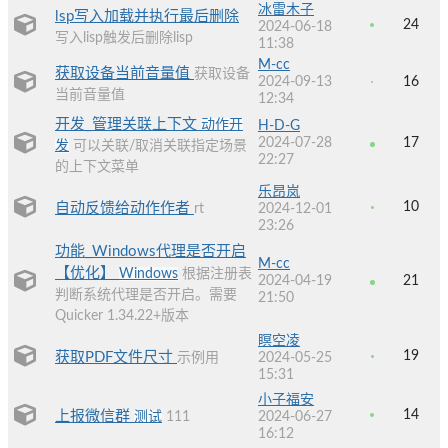
冰雷木子
lsp写入加载并执行最后删除
24
2024-06-18
写入lisp触发后删除lisp
11:38
M-cc
获取设备当前音量值
获取设备
2024-09-13
16
当前音量值
12:34
开发_管理关联上下文
动作开
H-D-G
2024-07-28
17
发
可以关联/取消关联指定场景
22:27
的上下文菜单
乐昂岚
10
自动反馈给动作作者
rt
2024-12-01
23:26
功能_Windows代理是否开启
M-cc
【优化】
Windows
根据注册表
2024-04-19
21
判断系统代理是否开启。需要
21:50
Quicker 1.34.22+版本
瞑空凌
19
获取PDF文件尺寸
示例用
2024-05-25
15:31
小子福安
14
上报微信群
测试
111
2024-06-27
16:12