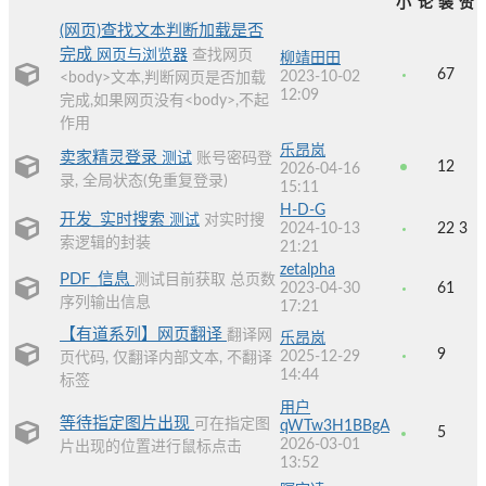
小
论
装
赞
(网页)查找文本判断加载是否
完成
网页与浏览器
查找网页
柳靖田田
67
2023-10-02
<body>文本,判断网页是否加载
12:09
完成,如果网页没有<body>,不起
作用
乐昂岚
卖家精灵登录
测试
账号密码登
12
2026-04-16
录, 全局状态(免重复登录)
15:11
H-D-G
开发_实时搜索
测试
对实时搜
2024-10-13
22
3
索逻辑的封装
21:21
zetalpha
PDF_信息
测试目前获取 总页数
2023-04-30
61
序列输出信息
17:21
【有道系列】网页翻译
翻译网
乐昂岚
9
2025-12-29
页代码, 仅翻译内部文本, 不翻译
14:44
标签
用户
等待指定图片出现
可在指定图
qWTw3H1BBgA
5
2026-03-01
片出现的位置进行鼠标点击
13:52