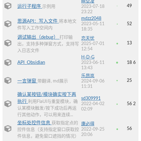
瞑空凌
49
运行子程序
示例用
2023-07-18
23:22
mdzz2048
思源API：写入文件
将本地文
2023-05-11
52
件写入工作空间内
18:35
调试输出（debug）
打印输
恋天忧
13
2025-07-01
出，支持多种弹窗方式，支持写
12:54
入日志文件
H-D-G
API_Obsidian
2023-06-11
18
6
13:43
乐昂岚
25
一言弹窗
带翻译, md展示
2024-09-06
11:31
确认某按钮/模块确实按下再
sd309991
执行
利用FlaUI与重复模块，确
2022-04-02
56
2
认某模块触发/按下成功后再运
02:09
行其他动作，可以用来连续...
坐标处控件信息
获取指定点的
康必得
56
2022-09-25
控件信息（支持指定窗口获取控
20:06
件信息，避免窗口遮挡的情况）