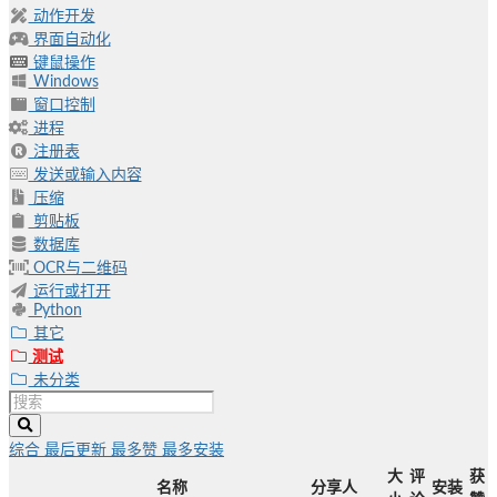
动作开发
界面自动化
键鼠操作
Windows
窗口控制
进程
注册表
发送或输入内容
压缩
剪贴板
数据库
OCR与二维码
运行或打开
Python
其它
测试
未分类
综合
最后更新
最多赞
最多安装
大
评
获
名称
分享人
安装