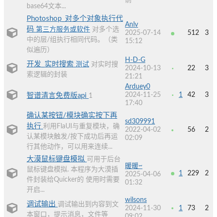
前
base64文本...
Photoshop_对多个对象执行代
Anlv
码
第三方服务或软件
对多个选
2025-07-14
512
3
中的层/组执行相同代码。（类
15:12
似遍历）
H-D-G
开发_实时搜索
测试
对实时搜
2024-10-13
22
3
索逻辑的封装
21:21
Arduey0
2024-11-25
1
42
3
智谱清言免费版api
1
17:40
确认某按钮/模块确实按下再
sd309991
执行
利用FlaUI与重复模块，确
2022-04-02
56
2
认某模块触发/按下成功后再运
02:09
行其他动作，可以用来连续...
大漠鼠标键盘模拟
可用于后台
暖暖~
鼠标键盘模拟. 本程序为大漠插
1
229
2
2025-04-06
件封装给Quicker的 使用时需要
01:32
开启...
wilsons
调试输出
调试输出到内容到文
2024-11-30
1
73
2
本窗口，提示消息，文件等
09:02