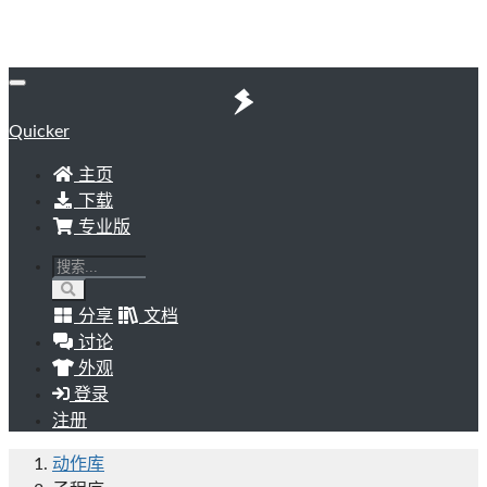
Quicker
主页
下载
专业版
分享
文档
讨论
外观
登录
注册
动作库