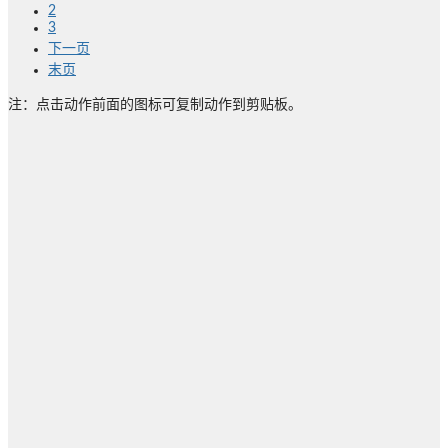
2
3
下一页
末页
注：点击动作前面的图标可复制动作到剪贴板。