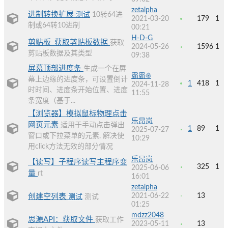
zetalpha
进制转换扩展
测试
10转64进
2021-03-20
179
1
制或64转10进制
00:21
H-D-G
剪贴板_获取剪贴板数据
获取
2024-05-26
1596
1
剪贴板数据及其类型
09:38
屏幕顶部进度条
生成一个在屏
霸霸☀
幕上边缘的进度条，可设置倒计
1
418
1
2024-11-28
时时间、进度条开始位置、进度
11:55
条宽度（基于...
【浏览器】模拟鼠标物理点击
乐昂岚
网页元素
适用于手动点击弹出
1
89
1
2025-07-27
窗口或下拉菜单的元素, 解决使
10:29
用click方法无效的部分情况
乐昂岚
【读写】子程序读写主程序变
325
1
2025-06-06
量
rt
16:01
zetalpha
2021-06-22
13
创建空列表
测试
测试
01:25
mdzz2048
思源API：获取文件
获取工作
2023-05-11
13