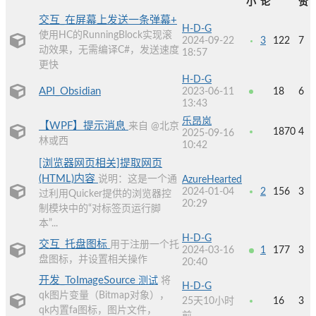
小
论
赞
交互_在屏幕上发送一条弹幕+
H-D-G
使用HC的RunningBlock实现滚
2024-09-22
3
122
7
动效果，无需编译C#，发送速度
18:57
更快
H-D-G
API_Obsidian
2023-06-11
18
6
13:43
乐昂岚
【WPF】提示消息
来自 @北京
1870
4
2025-09-16
林或西
10:42
[浏览器网页相关]提取网页
(HTML)内容
说明：这是一个通
AzureHearted
2024-01-04
2
156
3
过利用Quicker提供的浏览器控
20:29
制模块中的“对标签页运行脚
本”...
H-D-G
交互_托盘图标
用于注册一个托
2024-03-16
1
177
3
盘图标，并设置相关操作
20:40
开发_ToImageSource
测试
将
H-D-G
qk图片变量（Bitmap对象），
25天10小时
16
3
qk内置fa图标，图片文件，