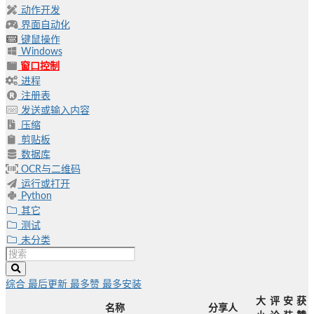
动作开发
界面自动化
键鼠操作
Windows
窗口控制
进程
注册表
发送或输入内容
压缩
剪贴板
数据库
OCR与二维码
运行或打开
Python
其它
测试
未分类
综合
最后更新
最多赞
最多安装
大
评
安
获
名称
分享人