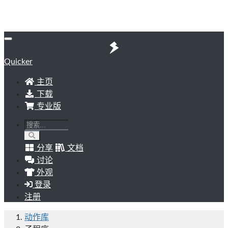
Quicker
主页
下载
专业版
分享
文档
讨论
外观
登录
注册
动作库