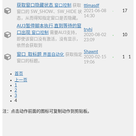
获取窗口隐藏状态
窗口控制
获取
ttimasdf
2021-06-08
17
窗口的 SW_SHOW、SW_HIDE 状
14:30
态，从而得知指定窗口是否隐藏。
AU3暂停脚本执行,直到等待的窗
tryhi
口出现
窗口控制
需要AU3支持，
2020-08-02
10
即使该窗口没有激活，没有显示，
23:09
依然会获取到
Shawnt
窗口_取标题
界面自动化
获取指定
2020-02-15
1
1
窗口的标题。
19:06
首页
上一页
1
2
3
4
注：点击动作前面的图标可复制动作到剪贴板。