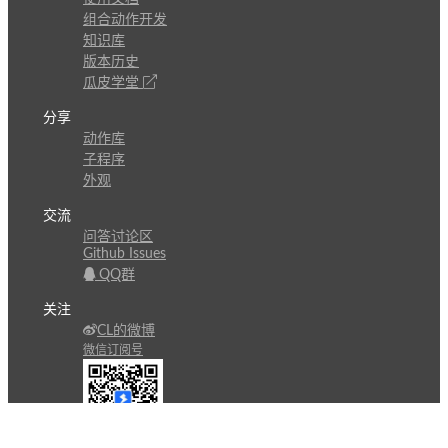
组合动作开发
知识库
版本历史
瓜皮学堂
分享
动作库
子程序
外观
交流
问答讨论区
Github Issues
QQ群
关注
CL的微博
微信订阅号