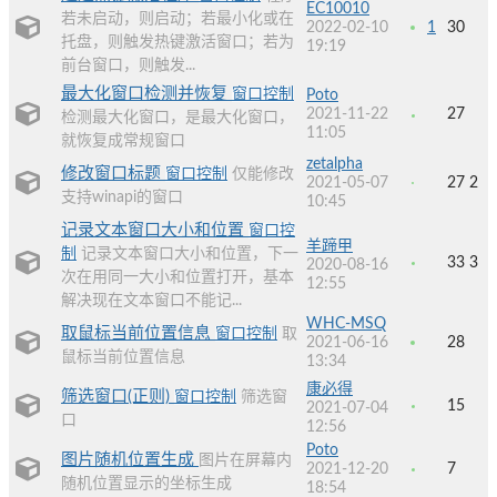
EC10010
若未启动，则启动；若最小化或在
2022-02-10
1
30
托盘，则触发热键激活窗口；若为
19:19
前台窗口，则触发...
最大化窗口检测并恢复
窗口控制
Poto
2021-11-22
27
检测最大化窗口，是最大化窗口，
11:05
就恢复成常规窗口
zetalpha
修改窗口标题
窗口控制
仅能修改
2021-05-07
27
2
支持winapi的窗口
10:45
记录文本窗口大小和位置
窗口控
羊蹄甲
制
记录文本窗口大小和位置，下一
33
3
2020-08-16
次在用同一大小和位置打开，基本
12:55
解决现在文本窗口不能记...
WHC-MSQ
取鼠标当前位置信息
窗口控制
取
2021-06-16
28
鼠标当前位置信息
13:34
康必得
筛选窗口(正则)
窗口控制
筛选窗
15
2021-07-04
口
12:56
Poto
图片随机位置生成
图片在屏幕内
2021-12-20
7
随机位置显示的坐标生成
18:54