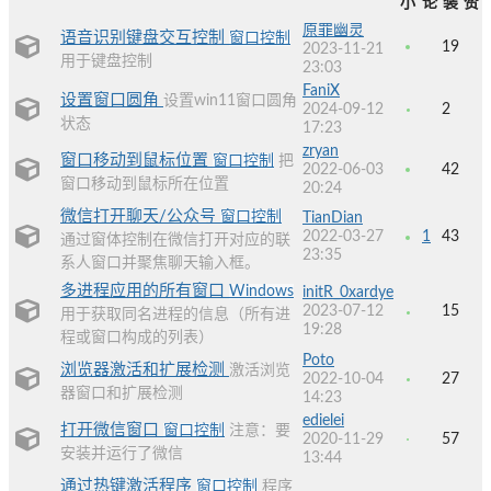
小
论
装
赞
原罪幽灵
语音识别键盘交互控制
窗口控制
19
2023-11-21
用于键盘控制
23:03
FaniX
设置窗口圆角
设置win11窗口圆角
2024-09-12
2
状态
17:23
zryan
窗口移动到鼠标位置
窗口控制
把
2022-06-03
42
窗口移动到鼠标所在位置
20:24
微信打开聊天/公众号
窗口控制
TianDian
2022-03-27
1
43
通过窗体控制在微信打开对应的联
23:35
系人窗口并聚焦聊天输入框。
多进程应用的所有窗口
Windows
initR_0xardye
2023-07-12
15
用于获取同名进程的信息（所有进
19:28
程或窗口构成的列表）
Poto
浏览器激活和扩展检测
激活浏览
2022-10-04
27
器窗口和扩展检测
14:23
edielei
打开微信窗口
窗口控制
注意：要
2020-11-29
57
安装并运行了微信
13:44
通过热键激活程序
窗口控制
程序