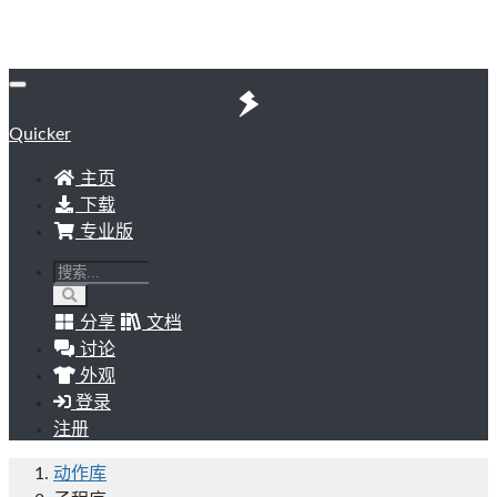
Quicker
主页
下载
专业版
分享
文档
讨论
外观
登录
注册
动作库