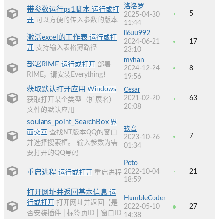
洛洛罗
带参数运行ps1脚本
运行或打
5
2025-04-30
开
可以方便的传入参数的版本
11:44
ii6uu992
激活excel的工作表
运行或打
2024-06-21
17
开
支持输入表格薄路径
23:10
myhan
部署RIME
运行或打开
部署
2024-12-24
8
RIME，请安装Everything！
19:56
获取默认打开应用
Windows
Cesar
2021-02-20
63
获取打开某个类型（扩展名）
20:08
文件的默认应用
soulans_point_SearchBox
界
玖音
面交互
查找NT版本QQ的窗口
7
2023-10-26
并选择搜索框。 输入参数为需
01:34
要打开的QQ号码
Poto
2022-10-04
21
重启进程
运行或打开
重启进程
18:59
打开网址并返回基本信息
运
HumbleCoder
行或打开
打开网址并返回【是
2022-05-10
27
否安装插件 | 标签页ID | 窗口ID
14:38