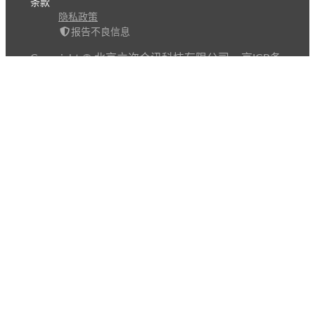
条款
隐私政策
报告不良信息
Copyright © 北京立迩合讯科技有限公司
•
京ICP备
09022189号-8
•
京公网安备 11010502053266号
自动