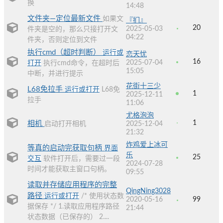
换
14:48
文件夹—定位最新文件
如果文
『扪』
20
2025-05-03
件夹是空的，那么只接打开文
04:22
件夹，否则定位到文件
执行cmd（超时判断）
运行或
恋天忧
16
2025-07-04
打开
执行cmd命令，在超时后
15:05
中断，并进行提示
花街十三少
L68免拉手
运行或打开
L68免
1
2025-12-11
拉手
11:06
尤格泡泡
1
相机
启动打开相机
2025-12-04
21:32
炸鸡爱上冰可
等真的启动完获取句柄
界面
乐
25
交互
软件打开后，需要过一段
2024-07-28
时间才能获取主窗口句柄。
09:55
读取并存储应用程序的完整
QingNing3028
路径
运行或打开
/* 使用状态数
2020-05-16
99
据保存 */ 1.读取应用程序路径
21:44
状态数据（已保存的） 2....