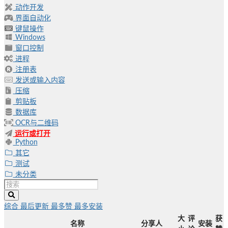
动作开发
界面自动化
键鼠操作
Windows
窗口控制
进程
注册表
发送或输入内容
压缩
剪贴板
数据库
OCR与二维码
运行或打开
Python
其它
测试
未分类
综合
最后更新
最多赞
最多安装
大
评
获
名称
分享人
安装