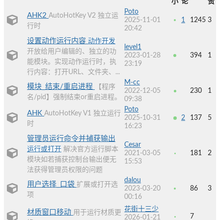
小
论
赞
Poto
AHK2
AutoHotKey V2 独立运
2025-11-01
1
1245
3
行时
20:42
设置动作运行内容
动作开发
level1
开放给用户编辑的、独立的功
2023-01-28
394
1
能模块。实现动作运行时，执
23:19
行内容：打开URL、文件夹、...
M-cc
模块_结束/重启进程
【程序
2022-12-05
230
1
名/pid】强制结束or重启进程。
09:38
Poto
AHK
AutoHotKey V1 独立运行
2025-10-31
2
137
5
时
16:23
管理员运行命令并捕获输出
Cesar
运行或打开
解决官方运行脚本
2021-03-05
181
2
模块如若捕获控制台输出便无
15:53
法获得管理员权限的问题
dalou
用户选择_口袋
扩展或打开选
2023-03-20
86
3
项
00:16
花街十三少
材质窗口移动
用于运行材质更
7
2026-01-21