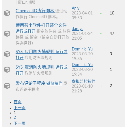
| 窗口句柄】
Anlv
Cinema_4D执行脚本
通过动
2023-04-01
10
作执行 Cinema4D 脚本。
09:53
使用某个软件打开某个文件
darcyc
运行或打开
指定软件名 或 软件
2021-01-24
47
路径 或 留空（留空自动打开软
21:05
件选择器）
Dominic_Yu
SYS_应用防火墙规则
运行或
2023-03-20
3
打开
应用防火墙规则
19:35
Dominic_Yu
SYS_取消防火墙规则
运行或
2023-03-20
1
打开
取消防火墙规则
19:34
虚拟监控软件
发布评论子程序
键鼠操作
发
2
2023-01-10
布评论子程序
21:28
首页
上一页
1
2
下一页