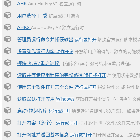
AHK
AutoHotKey V1 独立运行时
用户选择_口袋
扩展或打开选项
AHK2
AutoHotKey V2 独立运行时
管理员运行命令并捕获输出
运行或打开
解决官方运行脚本模
设置动作运行内容
动作开发
开放给用户编辑的、独立的功能模块
模块_结束/重启进程
【程序名/pid】强制结束or重启进程。
读取并存储应用程序的完整路径
运行或打开
/* 使用状态数据
使用某个软件打开某个文件
运行或打开
指定软件名 或 软件
获取默认打开应用
Windows
获取打开某个类型（扩展名）文
启动/拉起程序
运行或打开
給定進程名即可 永久記錄， 如果進
打开内容（多个）
运行或打开
打开多个URL/文件/文件夹/
打开网址并返回基本信息
运行或打开
打开网址并返回【是否安装插