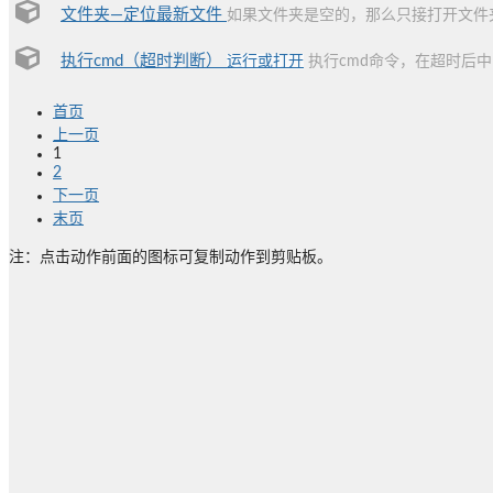
文件夹—定位最新文件
如果文件夹是空的，那么只接打开文件
执行cmd（超时判断）
运行或打开
执行cmd命令，在超时后
首页
上一页
1
2
下一页
末页
注：点击动作前面的图标可复制动作到剪贴板。