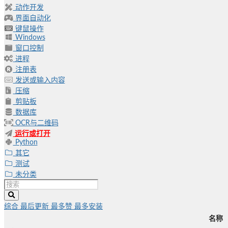
动作开发
界面自动化
键鼠操作
Windows
窗口控制
进程
注册表
发送或输入内容
压缩
剪贴板
数据库
OCR与二维码
运行或打开
Python
其它
测试
未分类
综合
最后更新
最多赞
最多安装
名称