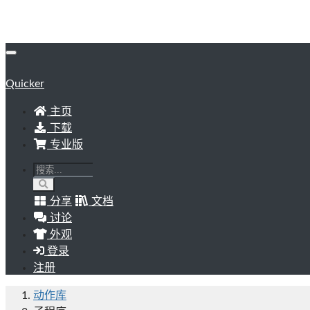
Quicker
主页
下载
专业版
分享
文档
讨论
外观
登录
注册
动作库