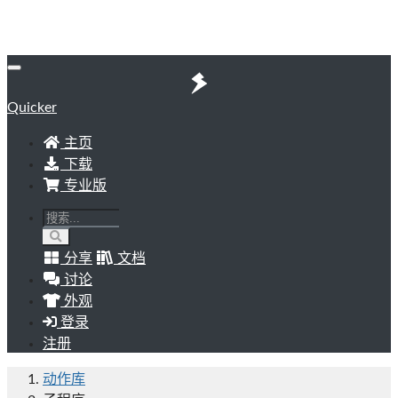
Quicker
主页
下载
专业版
分享
文档
讨论
外观
登录
注册
动作库