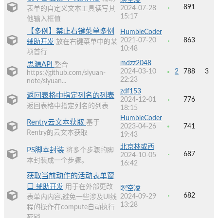
瞑空凌
891
2024-07-28
表单的自定义文本工具读写其
15:17
他输入框值
【多例】禁止右键菜单多例
HumbleCoder
2021-07-20
863
辅助开发
放在右键菜单中的某
10:48
项首行
mdzz2048
思源API
整合
2024-03-10
2
788
3
https://github.com/siyuan-
22:23
note/siyuan...
zdf153
返回表格中指定列名的列表
2024-12-01
776
返回表格中指定列名的列表
18:15
HumbleCoder
Rentry云文本获取
基于
2023-04-26
741
Rentry的云文本获取
19:43
北京林或西
PS脚本封装
将多个步骤的脚
687
2024-10-05
本封装成一个步骤。
16:42
获取当前动作的活动表单窗
口
辅助开发
用于在外部更改
瞑空凌
682
2024-09-29
表单内内容,避免一些涉及UI线
13:28
程的操作在compute自动执行
死锁