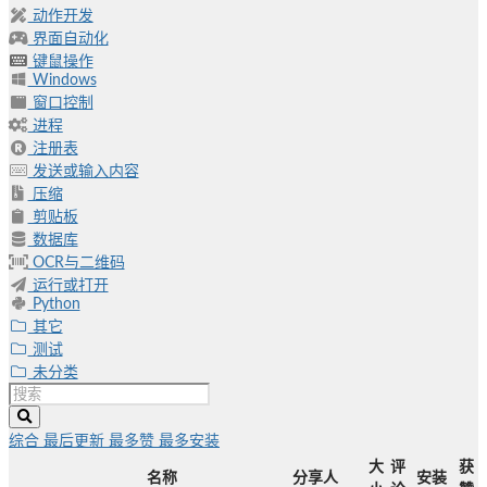
动作开发
界面自动化
键鼠操作
Windows
窗口控制
进程
注册表
发送或输入内容
压缩
剪贴板
数据库
OCR与二维码
运行或打开
Python
其它
测试
未分类
综合
最后更新
最多赞
最多安装
大
评
获
名称
分享人
安装