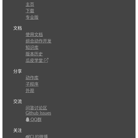
主页
下载
专业版
文档
使用文档
组合动作开发
知识库
版本历史
瓜皮学堂
分享
动作库
子程序
外观
交流
问答讨论区
Github Issues
QQ群
关注
CL的微博