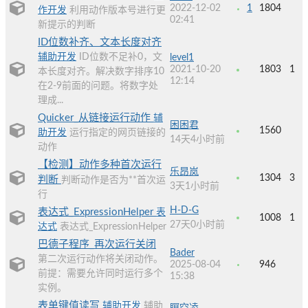
2022-12-02
1
1804
作开发
利用动作版本号进行更
02:41
新提示的判断
ID位数补齐、文本长度对齐
辅助开发
ID位数不足补0，文
level1
2021-10-20
1803
1
本长度对齐。解决数字排序10
12:14
在2-9前面的问题。将数字处
理成...
Quicker_从链接运行动作
辅
困困君
1560
助开发
运行指定的网页链接的
14天4小时前
动作
【检测】动作多种首次运行
乐昂岚
1304
3
判断
判断动作是否为**首次运
3天1小时前
行
H-D-G
表达式_ExpressionHelper
表
1008
1
27天0小时前
达式
表达式_ExpressionHelper
巴德子程序_再次运行关闭
Bader
第二次运行动作将关闭动作。
2025-08-04
946
前提：需要允许同时运行多个
15:38
实例。
表单键值读写
辅助开发
辅助