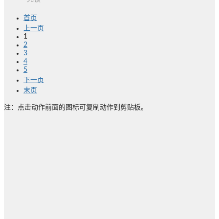
首页
上一页
1
2
3
4
5
下一页
末页
注：点击动作前面的图标可复制动作到剪贴板。