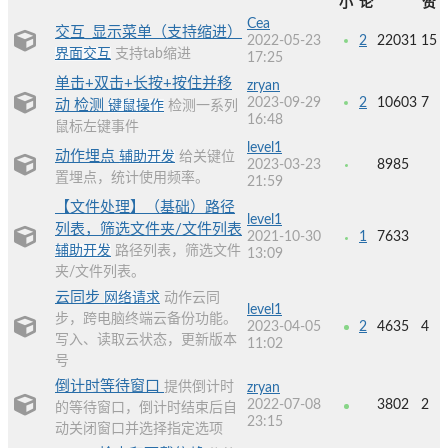
小
论
赞
Cea
交互_显示菜单（支持缩进）
2022-05-23
2
22031
15
界面交互
支持tab缩进
17:25
单击+双击+长按+按住并移
zryan
2023-09-29
2
10603
7
动 检测
键鼠操作
检测一系列
16:48
鼠标左键事件
level1
动作埋点
辅助开发
给关键位
2023-03-23
8985
置埋点，统计使用频率。
21:59
【文件处理】（基础）路径
level1
列表，筛选文件夹/文件列表
2021-10-30
1
7633
辅助开发
路径列表，筛选文件
13:09
夹/文件列表。
云同步
网络请求
动作云同
level1
步，跨电脑终端云备份功能。
2023-04-05
2
4635
4
写入、读取云状态，更新版本
11:02
号
倒计时等待窗口
提供倒计时
zryan
2022-07-08
3802
2
的等待窗口，倒计时结束后自
23:15
动关闭窗口并选择指定选项