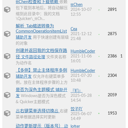
ttChen检查和下载依赖
依赖
ttChen
包下载到本地后，将自动解压
2024-10-07
2891
缩到此目录中：我的文档
12:55
\Quicker\_ttCh...
解析_Tab缩进转换为
Cea
CommonOperationitemList
2021-12-12
2875
辅助开发
用于快速创建有层级
21:48
的对象
创建并返回我的文档保存路
HumbleCoder
2021-11-06
2386
1
径
文件路径处理
文件夹名称
16:01
为动作名
【多例】禁止主体程序多例
HumbleCoder
2021-07-20
2304
辅助开发
仅允许右键菜单多
10:48
例，放在主体程序步骤的上方
是否为深色主题模式
辅助开
『扪』
2059
2025-05-28
发
Windows是否为深色模式
14:54
& Quicker主题模式
饺子吖
🥟右键菜单选择切换🥟
右键
1953
2025-06-07
菜单根据选择实时更新
14:49
动作更新提示（版本号）
动
lofter