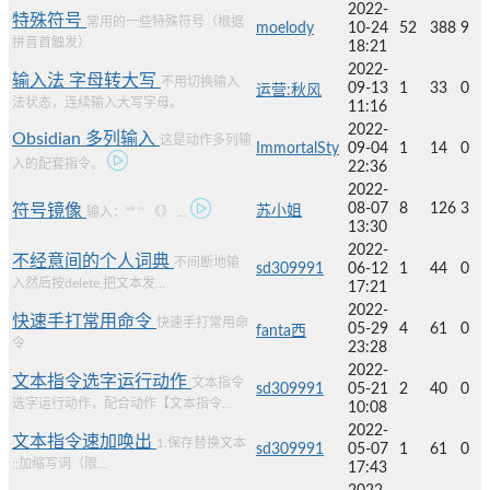
2022-
特殊符号
常用的一些特殊符号（根据
moelody
10-24
52
388
9
拼音首触发）
18:21
2022-
输入法 字母转大写
不用切换输入
09-13
1
33
0
运营:秋风
法状态，连续输入大写字母。
11:16
2022-
Obsidian 多列输入
这是动作多列输
ImmortalSty
09-04
1
14
0
入的配套指令。
22:36
2022-
08-07
8
126
3
符号镜像
苏小姐
输入：“” ’‘ 《》 ...
13:30
2022-
不经意间的个人词典
不间断地输
sd309991
06-12
1
44
0
入然后按delete,把文本发...
17:21
2022-
快速手打常用命令
快速手打常用命
05-29
4
61
0
fanta西
令
23:28
2022-
文本指令选字运行动作
文本指令
sd309991
05-21
2
40
0
选字运行动作，配合动作【文本指令...
10:08
2022-
文本指令速加唤出
1.保存替换文本
sd309991
05-07
1
61
0
;;加缩写词（限...
17:43