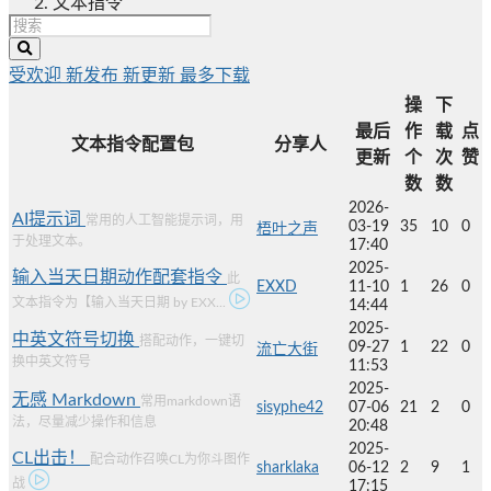
文本指令
受欢迎
新发布
新更新
最多下载
操
下
最后
作
载
点
文本指令配置包
分享人
更新
个
次
赞
数
数
2026-
AI提示词
常用的人工智能提示词，用
03-19
35
10
0
梧叶之声
于处理文本。
17:40
2025-
输入当天日期动作配套指令
此
EXXD
11-10
1
26
0
文本指令为【输入当天日期 by EXX...
14:44
2025-
中英文符号切换
搭配动作，一键切
09-27
1
22
0
流亡大街
换中英文符号
11:53
2025-
无感 Markdown
常用markdown语
sisyphe42
07-06
21
2
0
法，尽量减少操作和信息
20:48
2025-
CL出击！
配合动作召唤CL为你斗图作
sharklaka
06-12
2
9
1
战
17:15