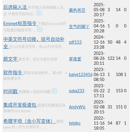
2025-
后选输入法
符号输入后转换输入法，
05-08
3
14
0
暮色苍茫
全-半角符号双向切...
20:17
2025-
Emmet标签指令
下载好Emmet动作
04-16
1
0
0
生气的脚丫
与配置好触发字符, ...
20:28
2024-
中英文符号切换，括号自动补
zdf153
12-16
50
48
4
全
左ctrl为英文符号，右ctrl为中文符...
23:28
2023-
08-26
122
14
0
颜文字
星夜爱
颜文字，适合大部分场景
20:11
2023-
软件指令
用指令启动软件。 第1步：d
baiye123456
06-13
1
108
1
盘新建文件...
08:50
2023-
suka233
05-22
2
153
0
时间戳
快捷插入当前时间戳
17:11
2023-
集成开发极速包
极速实现集成云各
AndyWjc
02-08
31
151
0
类操作20230208
20:15
2022-
希腊字母（含小写变体）
使用
teteko
11-16
54
87
1
latex 的 \ 作为引导符号，...
18:05