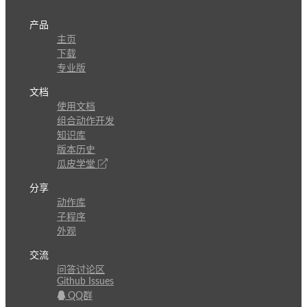
产品
主页
下载
专业版
文档
使用文档
组合动作开发
知识库
版本历史
瓜皮学堂
分享
动作库
子程序
外观
交流
问答讨论区
Github Issues
QQ群