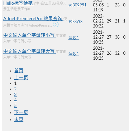
2022-
Hello标签便笺
#生活#工作##我今天
sd309991
05-05
1
23
0
要生活也要工作#...
11:19
2022-
AdoebPremierePro 效果查询
使
sqkkyzx
02-21
29
21
1
用拼音缩写查询 AdoebPremie...
20:22
2021-
中文输入单个字母转小写
中文输
12-27
27
38
0
清汐1
入单个字母转小写
10:25
2021-
中文输入单个字母转大写
中文输
12-27
26
32
0
清汐1
入单个字母转大写
10:25
首页
上一页
1
2
3
4
5
下一页
末页