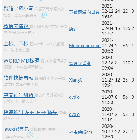
2021-
希腊字母小写
希腊字母小写文本
02-12
24
22
0
苏幕遮爱向日葵
指令，默认shift触发...
19:01
2021-
微信表情包
快速输入微信常用表情
02-04
15
125
2
唐sir
包, 指令为拼音首字...
11:57
2021-
上标、下标
在word和wps 英语输
Mumumumumu
01-24
2
66
1
入，写下标设置...
20:52
2020-
WORD MD标题
将#+空格转换为
12-16
3
110
1
管理守望者
标题1，##+空格转换为...
09:04
2020-
软件快捷启动
自用的 不小心手残
XiangC
11-27
12
25
0
上传的 大家不用下载
19:21
2020-
中文符号纠错
输入符号时常常忘
dvdio
11-07
8
56
0
记按shift，输入成了...
11:20
2020-
快速输出 左← 右→ 箭头
快速
dvdio
11-07
2
58
0
输入← →
11:01
2020-
latex配置包
详细使用说明见
10-17
22
22
1
抄书侠(GM)
https://www...
12:53