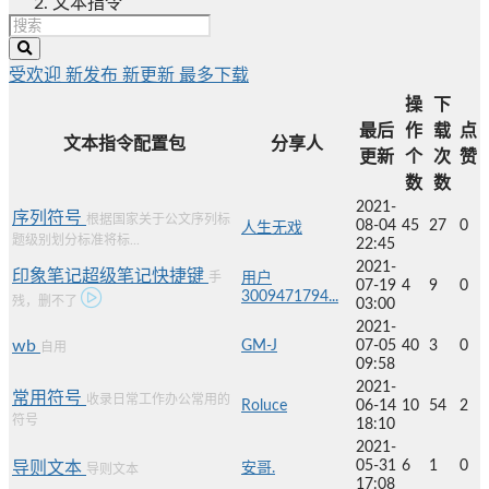
文本指令
受欢迎
新发布
新更新
最多下载
操
下
最后
作
载
点
文本指令配置包
分享人
更新
个
次
赞
数
数
2021-
序列符号
根据国家关于公文序列标
08-04
45
27
0
人生无戏
题级别划分标准将标...
22:45
2021-
印象笔记超级笔记快捷键
手
用户
07-19
4
9
0
3009471794...
残，删不了
03:00
2021-
wb
GM-J
07-05
40
3
0
自用
09:58
2021-
常用符号
收录日常工作办公常用的
Roluce
06-14
10
54
2
符号
18:10
2021-
05-31
6
1
0
导则文本
安哥.
导则文本
17:08