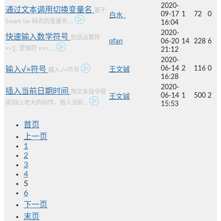
2020-
通过文本调用切换变量名
基于
09-17
1
72
0
白水_
Smart Var 码农的变量名 ...
16:04
2020-
快速输入数学符号
包括运算符
qfan
06-20
14
228
6
×÷∑, 逻辑符 ≠≤≥,...
21:12
2020-
06-14
2
116
0
输入√×符号
王文铖
输入√×符号
16:28
2020-
插入当前日期时间
用文本指令链
06-14
1
500
2
王文铖
接到CL老大的动作，插入当前...
15:53
首页
上一页
1
2
3
4
5
6
下一页
末页