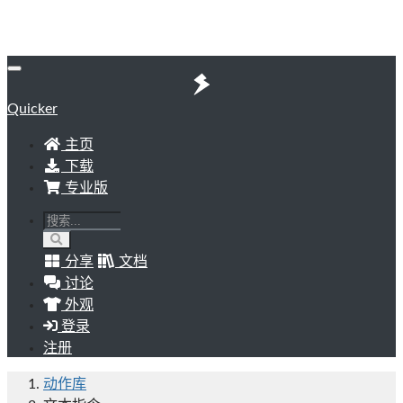
Quicker
主页
下载
专业版
分享
文档
讨论
外观
登录
注册
动作库