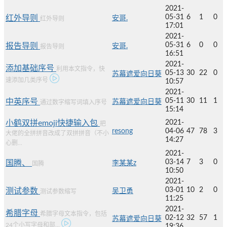
2021-
05-31
6
1
0
红外导则
安哥.
红外导则
17:01
2021-
05-31
6
0
0
报告导则
安哥.
报告导则
16:51
2021-
添加基础序号
利用本文指令，快
05-13
30
22
0
苏幕遮爱向日葵
速添加几类序号
10:57
2021-
05-11
30
11
1
中英序号
苏幕遮爱向日葵
通过数字缩写词填入序号
15:14
小鹤双拼emoji快捷输入包
2021-
把
resong
04-06
47
78
3
大佬的全拼拼音改成了双拼拼音（不小
14:27
心删...
2021-
03-14
7
3
0
国腾、
李某某z
国腾
10:50
2021-
03-01
10
2
0
测试参数
吴卫勇
测试参数缩写
11:25
2021-
希腊字母
希腊字母文本指令，包括
02-12
32
57
1
苏幕遮爱向日葵
24个小写字母和部...
19:36