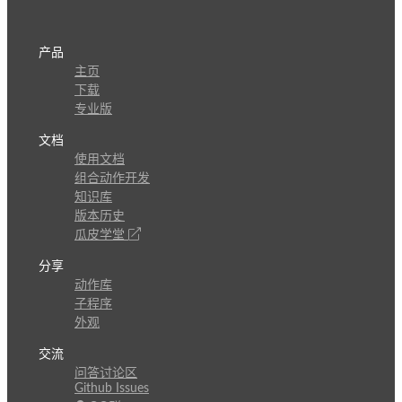
产品
主页
下载
专业版
文档
使用文档
组合动作开发
知识库
版本历史
瓜皮学堂
分享
动作库
子程序
外观
交流
问答讨论区
Github Issues