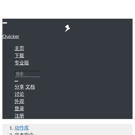
Quicker
主页
下载
专业版
分享
文档
讨论
外观
登录
注册
动作库