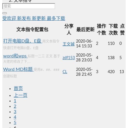
文本指令
受欢迎
新发布
新更新
最多下载
分享
操作
下载
点
文本指令配置包
最后更新
人
个数
次数
赞
打开电脑D盘、E盘
2020-06-
用文本指令
2
110
0
王文铖
14 15:33
快速打开电脑D盘、E盘
2020-05-
word和wps
标题一二三 正文 基于
zdf153
4
138
5
28 23:03
大佬的修改了下,...
Word MD标题
2020-05-
使用#、##、###
CL
3
420
13
28 21:45
创建标题
首页
上一页
1
2
3
4
5