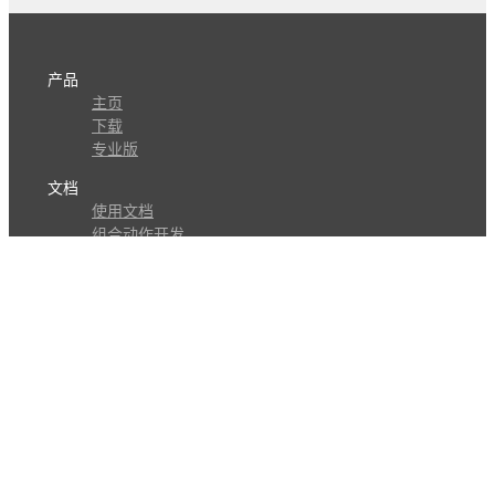
产品
主页
下载
专业版
文档
使用文档
组合动作开发
知识库
版本历史
瓜皮学堂
分享
动作库
子程序
外观
交流
问答讨论区
Github Issues