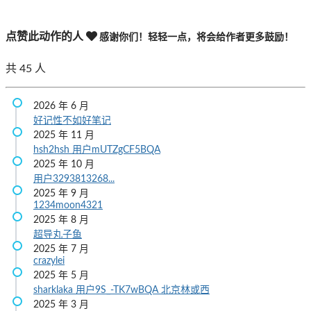
点赞此动作的人
感谢你们！轻轻一点，将会给作者更多鼓励！
共
45
人
2026 年 6 月
好记性不如好笔记
2025 年 11 月
hsh2hsh
用户mUTZgCF5BQA
2025 年 10 月
用户3293813268...
2025 年 9 月
1234moon4321
2025 年 8 月
超导丸子鱼
2025 年 7 月
crazylei
2025 年 5 月
sharklaka
用户9S_-TK7wBQA
北京林或西
2025 年 3 月