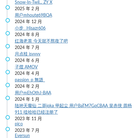
Snow-In-Twil...
ZY X
2025 年 2 月
用户mhoutg69BQA
2024 年 12 月
小步_
Hisazr606
2024 年 8 月
红海老茶
今天就不熬夜了吧
2024 年 7 月
月点枝
isvvvv
2024 年 6 月
子煜
AMOV
2024 年 4 月
passion_p
無語_
2024 年 2 月
用户mEhOthJ-BAA
2024 年 1 月
陆地天魔仙
二哥jqka
甲起尘
用户BaTM7GqCBAA
吴赤侠
周杨
911
哇哈哈已经注册了
2023 年 11 月
pico
2023 年 7 月
Eversun