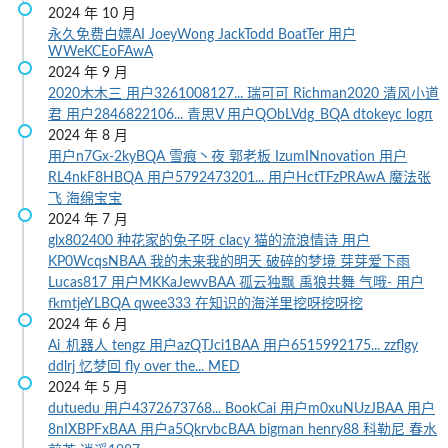
2024 年 10 月
永久免费白嫖AI
JoeyWong
JackTodd
BoatTer
用户
WWeKCEoFAwA
2024 年 9 月
2020木木三
用户3261008127...
瑞可可
Richman2020
清风小道
君
用户2846822106...
青思V
用户QObLVdg_BQA
dtokeyc
logπ
2024 年 8 月
用户n7Gx-2kyBQA
雪痕丶夜
郭老板
IzumINnovation
用户
RL4nkF8HBQA
用户5792473201...
用户HctTFzPRAwA
魔法张
飞
海绵宝宝
2024 年 7 月
glx802400
种花家的兔子呀
clacy
猫的流浪情诗
用户
KP0WcqsNBAA
我的未来我的明天
破碎的梦境
芽芽爱下雨
Lucas817
用户MKKaJewvBAA
孤云独飘
禹狼共舞
气哦-
用户
fkmtjeYLBQA
qwee333
在知识的海洋里挖呀挖呀挖
2024 年 6 月
Ai_机器人
tengz
用户azQTJci1BAA
用户6515992175...
zzflgy
ddlrj
忆梦回
fly over the...
MED
2024 年 5 月
dutuedu
用户4372673768...
BookCai
用户m0xuNUzJBAA
用户
8nIXBPFxBAA
用户a5QkrvbcBAA
bigman
henry88
科勒尼
春水