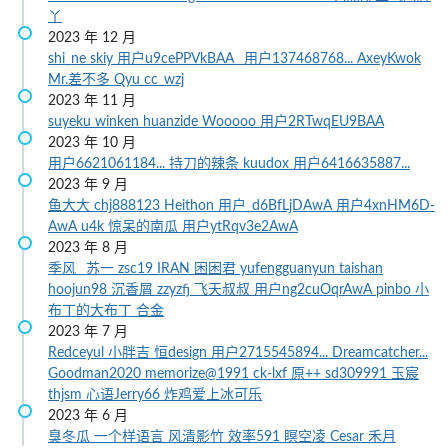
丫
2023 年 12 月
shi_ne
skiy
用户u9cePPVkBAA
_用户137468768...
AxeyKwok
Mr.差不多
Qyu
cc_wzj
2023 年 11 月
suyeku
winken
huanzide
Wooooo
用户2RTwqEU9BAA
2023 年 10 月
用户6621061184...
持刀的辣条
kuudox
用户6416635887...
2023 年 9 月
鱼大大
chj888123
Heithon
用户_d6BfLjDAwA
用户4xnHM6D-
AwA
u4k
惊呆的南瓜
用户ytRqv3e2AwA
2023 年 8 月
季风_
苏一
zsc19
IRAN
困困君
yufengguanyun
taishan
hoojun98
沉香屑
zzyzfj
飞天叔叔
用户ng2cuOqrAwA
pinbo
小
布丁的大布丁
合金
2023 年 7 月
Redceyul
小胖吉
恒design
用户2715545894...
Dreamcatcher...
Goodman2020
memorize@1991
ck-lxf
原++
sd309991
玉宸
thjsm
心语Jerry66
炸鸡爱上冰可乐
2023 年 6 月
臭冬瓜
一个样语言
风清影竹
效率591
瞑空凌
Cesar
禾月