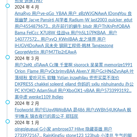
煎茶
逍遥1987
2024 年 4 月
AmaRyo
用户ve-qGo_YBAA
用户_gBzWJGNAwA
IDongYou
良
辰幽梦
Jacye
Pansir6
AI学者
Radium-W
last2003
quicker_gdut
用户4554879673...
总在前行的蜗牛
blsdr
用户ThXnPnfQBAA
Bama
FeiCcc
X7U8W
佳战ya
用户hSL1i7PKBAA
_用户
140777572...
用户xyQ_KWnIBAA
龙之境界
用户
iHJGV4DoAwA
风未央
钢网工程师-韩林
Tangzezong
GeorgeVertin
用户M7Tlo2rEAwA
2024 年 3 月
用户2pKt_oTiAwA
Cc陳
千里啊
sjsorock
吴昊置
memorize1991
Orion_Flame
用户vQcbrjmvBAA
Alven.Y
用户GcHN6ZvnAgA
叶
落倾秋
爱吃可乐 软糖
Ystian
inzaghilau
兜兜买菜不涨价
DKPRESS
chakkei
soleerd_eiland
你妈的
sxliu
nishuinandu
办公
PC
KYOKO
AdamSkull
用户XboOX1-vBAA
用户5733993192...
离中虚
wenke1109
lhdigo
2024 年 2 月
Foolworld
用户EUqvfAWqBAA
昴486
用户zWBh54UKAwA
枫
宇I樵夫
锦衣夜行的周公子
郑钰民
2024 年 1 月
qingqiguguai
G小家
ambrose37
Hilve
隐藏英雄
用户
2733972167...
RainKingSu
stone123
123hub
小漆总
生气的脚