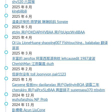
shy520
六耳猴
2025 年 8 月
kingbilibili
2025 年 6 月
温柔这惶恐
雨梦娴
琳琳妈妈
Songze
2025 年 5 月
gtzjm
用户DKDAPrHVBAA
用户bUgzcWv8BAA
2025 年 4 月
Qi Liu
LioneHuang
shaoping007
Fishtouching...
balabalap
翻译
哥哥
2025 年 3 月
丰富的
zerofox
阿莱西那滴抱枕
leftcausedit
1987波波
CherishMan
江雨馨晨
duzh
2025 年 2 月
但是你没有
toll
Joonyvon
pair1123
2025 年 1 月
Garpeng
俊辰my
daojianxiao
用户j3g6hyinBQA
调露二年
chenskiro
用户aiPcx5LzBAA
两面镜子
superpapa370
ttbxbm
2024 年 12 月
wuhufanzhou
NP_Prob
2024 年 11 月
卧槽嘞
Acun
LiuCong